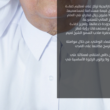
اتيجية ترتكز على تعظيم كفاءة
حقيق قيمة مستدامة لمساهميها.
وقد أسفرت هذه الجهود عن تسجيل أرباح صافية بلغت 113.62 مليون ريال قطري مقارنة بـ 104.99 مليون ريال قطري في العام
جودة خدماتها، وتعزيز كفاءة
م مع مستهدفات رؤية قطر
كيمة لحضرة صاحب السمو الشيخ تميم
تصاد الوطني، من خلال مواصلة
ترسخ مكانتها على المدى
 خالص امتناني لعملائنا على
ا يزالون الركيزة الأساسية في