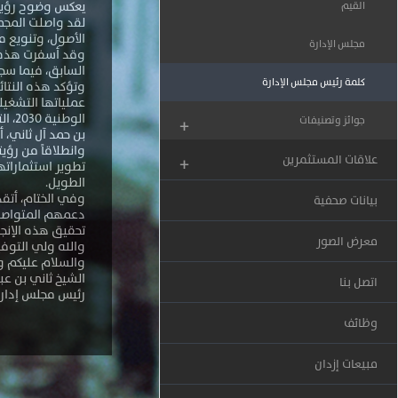
يعكس وضوح رؤيته
القيم
لقد واصلت المجمو
الأصول، وتنويع م
مجلس الإدارة
السابق، فيما سجل العائد على سهم المج
كلمة رئيس مجلس الإدارة
وتؤكد هذه النتائ
عملياتها التشغيل
الو
جوائز وتصنيفات
+
بن حمد آل ثاني، أ
وانطلاقاً من رؤ
علاقات المستثمرين
+
تطوير استثماراته
الطويل.
وفي الختام، أتقد
بيانات صحفية
دعمهم المتواصل،
تحقيق هذه الإنجا
معرض الصور
والله ولي التوف
والسلام عليكم ور
الشيخ ثاني بن عبد
اتصل بنا
رئيس مجلس إدارة
وظائف
مبيعات إزدان