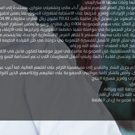
ا وثبات نهجها الاستراتيجي.
عة خلال العام المنصرم تحقيق أداء مالي وتشغيلي متوازن، مستندةً إلى استر
صادر الإيرادات، وتعزيز قدرتها على الاستجابة لمتغيرات السوق، بما يضمن ت
موعة 0.004 ريال قطري، وهو ما يعكس استقرار المركز المالي للمجموعة.
ج نجاح المجموعة في مواصلة تنفيذ خططها التطويرية، وتركيزها على الارتقاء ب
ية، إلى جانب سعيها المستمر لاغتنام الفرص الاستثمارية الواعدة، بما ينسج
طنية 2030، التي تمثل الإطار الأشمل للمسيرة التنموية في دولتنا، في ظل القيادة الح
مير البلاد المفدى – حفظه الله ورعاه.
يتنا المستقبلية، فإن المجموعة ماضية في تعزيز موقعها كمكون فاعل في الاق
ا، وتحسين كفاءة أدائها، وتبني أفضل الممارسات التي تدعم استدامة النمو و
م بجزيل الشكر والتقدير إلى مساهمينا الكرام على ثقتهم الغالية، كما أعرب عن
 وأخص بالشكر كافة موظفي المجموعة على تفانيهم وإخلاصهم، الذين كانوا ول
زات وتعزيز مسيرة النجاح.
يق،
حمة الله وبركاته.
 الله بن ثاني آل ثاني
 مجموعة إزدان القابضة